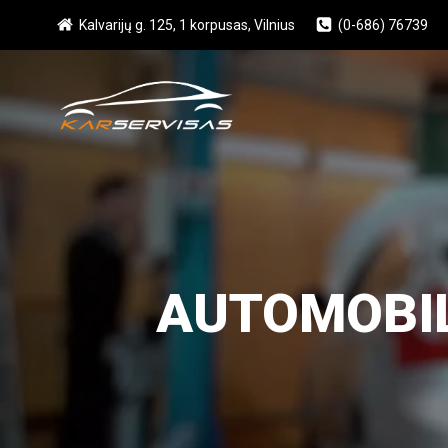
Skip
Kalvarijų g. 125, 1 korpusas, Vilnius
(0-686) 76739
to
content
AUTOMOBIL