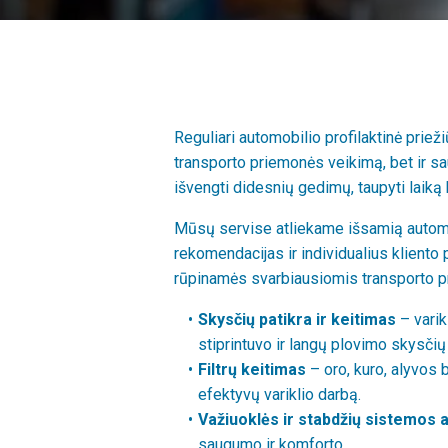
Reguliari automobilio profilaktinė prieži
transporto priemonės veikimą, bet ir sau
išvengti didesnių gedimų, taupyti laiką b
Mūsų servise atliekame išsamią automo
rekomendacijas ir individualius kliento 
rūpinamės svarbiausiomis transporto 
Skysčių patikra ir keitimas
– varik
stiprintuvo ir langų plovimo skysčių
Filtrų keitimas
– oro, kuro, alyvos be
efektyvų variklio darbą.
Važiuoklės ir stabdžių sistemos 
saugumo ir komforto.