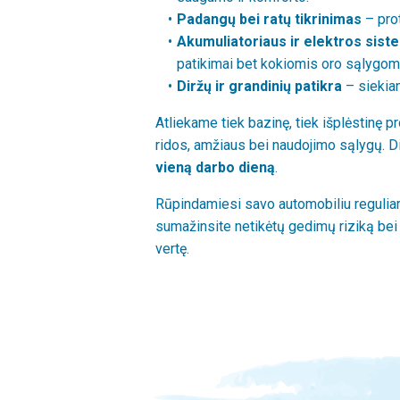
Padangų bei ratų tikrinimas
– prot
Akumuliatoriaus ir elektros sist
patikimai bet kokiomis oro sąlygom
Diržų ir grandinių patikra
– siekian
Atliekame tiek bazinę, tiek išplėstinę p
ridos, amžiaus bei naudojimo sąlygų. Di
vieną darbo dieną
.
Rūpindamiesi savo automobiliu reguliari
sumažinsite netikėtų gedimų riziką bei
vertę.