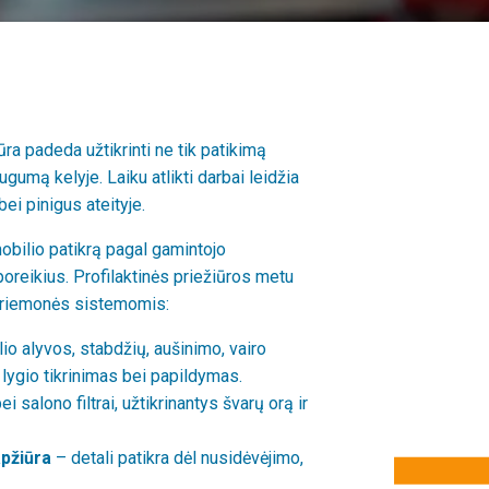
ūra padeda užtikrinti ne tik patikimą
gumą kelyje. Laiku atlikti darbai leidžia
ei pinigus ateityje.
bilio patikrą pagal gamintojo
poreikius. Profilaktinės priežiūros metu
priemonės sistemomis:
lio alyvos, stabdžių, aušinimo, vairo
 lygio tikrinimas bei papildymas.
i salono filtrai, užtikrinantys švarų orą ir
apžiūra
– detali patikra dėl nusidėvėjimo,