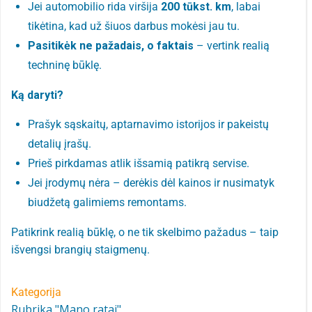
Jei automobilio rida viršija
200 tūkst. km
, labai
tikėtina, kad už šiuos darbus mokėsi jau tu.
Pasitikėk ne pažadais, o faktais
– vertink realią
techninę būklę.
Ką daryti?
Prašyk sąskaitų, aptarnavimo istorijos ir pakeistų
detalių įrašų.
Prieš pirkdamas atlik išsamią patikrą servise.
Jei įrodymų nėra – derėkis dėl kainos ir nusimatyk
biudžetą galimiems remontams.
Patikrink realią būklę, o ne tik skelbimo pažadus – taip
išvengsi brangių staigmenų.
Kategorija
Rubrika "Mano ratai"