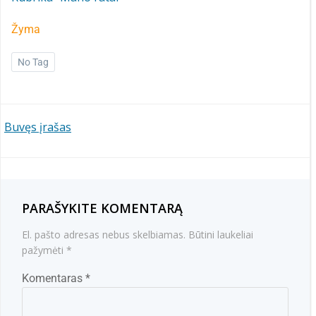
Žyma
No Tag
NAVIGACIJA
Buvęs įrašas
TARP
ĮRAŠŲ
PARAŠYKITE KOMENTARĄ
El. pašto adresas nebus skelbiamas.
Būtini laukeliai
pažymėti
*
Komentaras
*