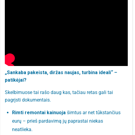
„Sankaba pakeista, diržas naujas, turbina ideali“ –
patikėjai?
Skelbimuose tai rašo daug kas, tačiau retas gali tai
pagrįsti dokumentais.
Rimti remontai kainuoja
šimtus ar net tūkstančius
eurų – prieš pardavimą jų paprastai niekas
neatlieka.