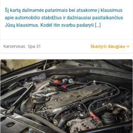
Šį kartą dalinamės patarimais bei atsakome į klausimus
apie automobilio stabdžius ir dažniausiai pasitaikančius
Jūsų klausimus. Kodėl itin svarbu padaryti […]
Skaityti daugiau
Karservisas
Spa 31