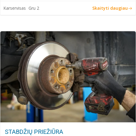
Skaityti daugiau
Karservisas
Gru 2
STABDŽIŲ PRIEŽIŪRA